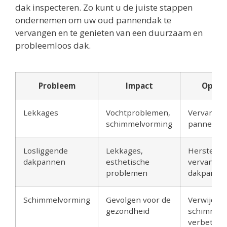
dak inspecteren. Zo kunt u de juiste stappen
ondernemen om uw oud pannendak te
vervangen en te genieten van een duurzaam en
probleemloos dak.
Probleem
Impact
Oplos
Lekkages
Vochtproblemen,
Vervang h
schimmelvorming
pannenda
Losliggende
Lekkages,
Herstel of
dakpannen
esthetische
vervang d
problemen
dakpanne
Schimmelvorming
Gevolgen voor de
Verwijder
gezondheid
schimmel 
verbeter 