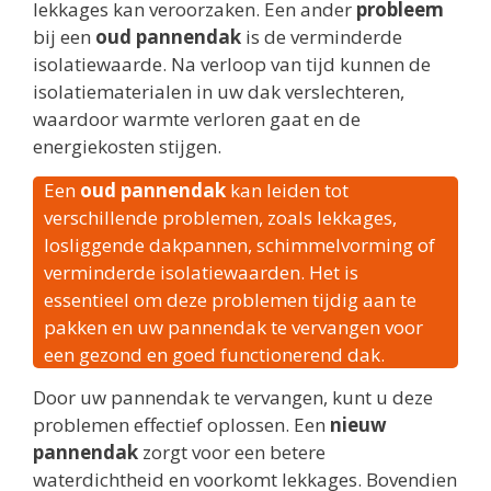
lekkages kan veroorzaken. Een ander
probleem
bij een
oud pannendak
is de verminderde
isolatiewaarde. Na verloop van tijd kunnen de
isolatiematerialen in uw dak verslechteren,
waardoor warmte verloren gaat en de
energiekosten stijgen.
Een
oud pannendak
kan leiden tot
verschillende problemen, zoals lekkages,
losliggende dakpannen, schimmelvorming of
verminderde isolatiewaarden. Het is
essentieel om deze problemen tijdig aan te
pakken en uw pannendak te vervangen voor
een gezond en goed functionerend dak.
Door uw pannendak te vervangen, kunt u deze
problemen effectief oplossen. Een
nieuw
pannendak
zorgt voor een betere
waterdichtheid en voorkomt lekkages. Bovendien