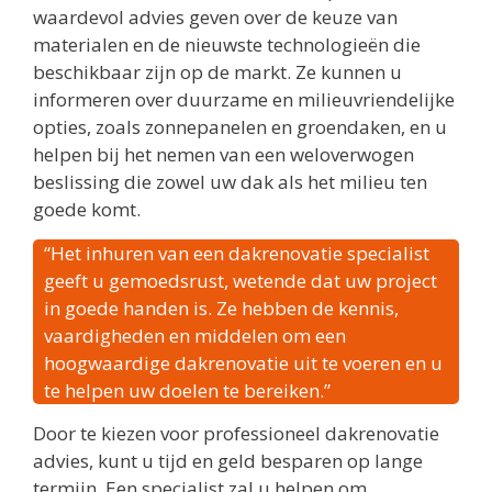
waardevol advies geven over de keuze van
materialen en de nieuwste technologieën die
beschikbaar zijn op de markt. Ze kunnen u
informeren over duurzame en milieuvriendelijke
opties, zoals zonnepanelen en groendaken, en u
helpen bij het nemen van een weloverwogen
beslissing die zowel uw dak als het milieu ten
goede komt.
“Het inhuren van een dakrenovatie specialist
geeft u gemoedsrust, wetende dat uw project
in goede handen is. Ze hebben de kennis,
vaardigheden en middelen om een
hoogwaardige dakrenovatie uit te voeren en u
te helpen uw doelen te bereiken.”
Door te kiezen voor professioneel dakrenovatie
advies, kunt u tijd en geld besparen op lange
termijn. Een specialist zal u helpen om