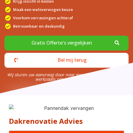
Krijg inzicht in kosten
Maak een weloverwogen keuze
Voorkom verrassingen achteraf
Betrouwbaar en deskundig
Gratis Offerte's vergelijken
Bel mij terug
Wij sturen uw aanvraag door naar maximaal 4 bedrijven die
werkzaam zijn in uw omgeving.
Dakrenovatie Advies