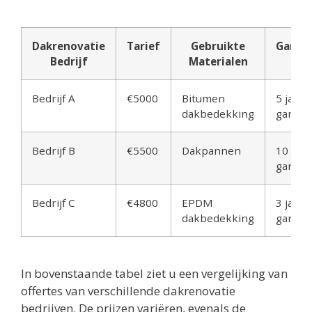
Dakrenovatie
Tarief
Gebruikte
Garant
Bedrijf
Materialen
Bedrijf A
€5000
Bitumen
5 jaar
dakbedekking
garant
Bedrijf B
€5500
Dakpannen
10 jaar
garant
Bedrijf C
€4800
EPDM
3 jaar
dakbedekking
garant
In bovenstaande tabel ziet u een vergelijking van
offertes van verschillende dakrenovatie
bedrijven. De prijzen variëren, evenals de