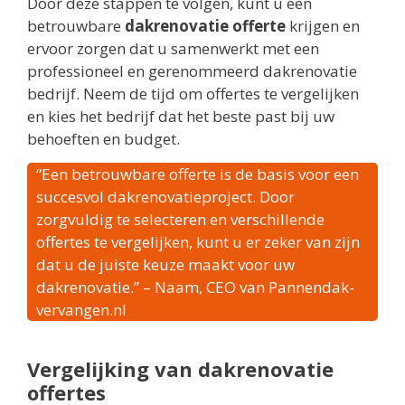
Door deze stappen te volgen, kunt u een
betrouwbare
dakrenovatie offerte
krijgen en
ervoor zorgen dat u samenwerkt met een
professioneel en gerenommeerd dakrenovatie
bedrijf. Neem de tijd om offertes te vergelijken
en kies het bedrijf dat het beste past bij uw
behoeften en budget.
“Een betrouwbare offerte is de basis voor een
succesvol dakrenovatieproject. Door
zorgvuldig te selecteren en verschillende
offertes te vergelijken, kunt u er zeker van zijn
dat u de juiste keuze maakt voor uw
dakrenovatie.” – Naam, CEO van Pannendak-
vervangen.nl
Vergelijking van dakrenovatie
offertes