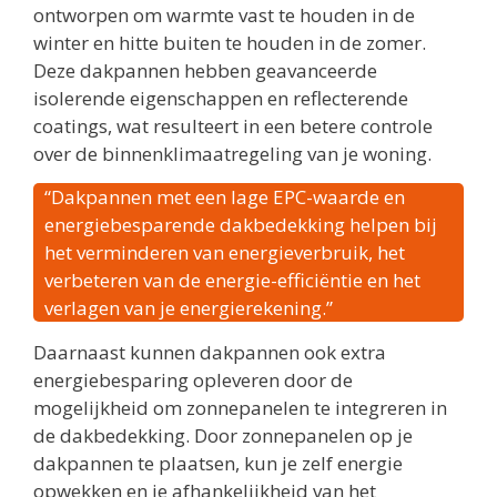
ontworpen om warmte vast te houden in de
winter en hitte buiten te houden in de zomer.
Deze dakpannen hebben geavanceerde
isolerende eigenschappen en reflecterende
coatings, wat resulteert in een betere controle
over de binnenklimaatregeling van je woning.
“Dakpannen met een lage EPC-waarde en
energiebesparende dakbedekking helpen bij
het verminderen van energieverbruik, het
verbeteren van de energie-efficiëntie en het
verlagen van je energierekening.”
Daarnaast kunnen dakpannen ook extra
energiebesparing opleveren door de
mogelijkheid om zonnepanelen te integreren in
de dakbedekking. Door zonnepanelen op je
dakpannen te plaatsen, kun je zelf energie
opwekken en je afhankelijkheid van het