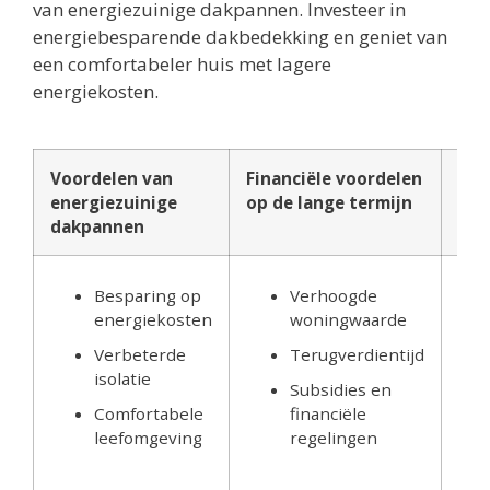
van energiezuinige dakpannen. Investeer in
energiebesparende dakbedekking en geniet van
een comfortabeler huis met lagere
energiekosten.
Voordelen van
Financiële voordelen
Pro
energiezuinige
op de lange termijn
en 
dakpannen
Besparing op
Verhoogde
energiekosten
woningwaarde
Verbeterde
Terugverdientijd
isolatie
Subsidies en
Comfortabele
financiële
leefomgeving
regelingen