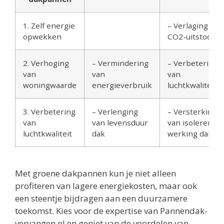
1. Zelf energie
– Verlaging van
opwekken
CO2-uitstoot
2. Verhoging
– Vermindering
– Verbetering
van
van
van
woningwaarde
energieverbruik
luchtkwaliteit
3. Verbetering
– Verlenging
– Versterking
van
van levensduur
van isolerende
luchtkwaliteit
dak
werking dak
Met groene dakpannen kun je niet alleen
profiteren van lagere energiekosten, maar ook
een steentje bijdragen aan een duurzamere
toekomst. Kies voor de expertise van Pannendak-
vervangen.nl en geniet van de voordelen van