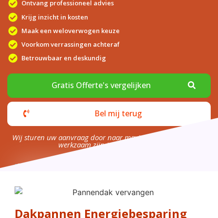
Ontvang professioneel advies
Krijg inzicht in kosten
Maak een weloverwogen keuze
Voorkom verrassingen achteraf
Betrouwbaar en deskundig
Gratis Offerte's vergelijken
Bel mij terug
Wij sturen uw aanvraag door naar maximaal 4 bedrijven die
werkzaam zijn in uw omgeving.
Dakpannen Energiebesparing